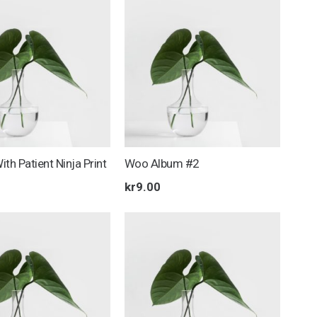
kr35.00.
kr31.00.
th Patient Ninja Print
Woo Album #2
kr
9.00