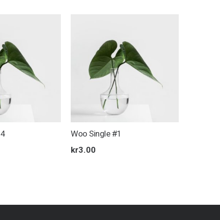
#4
Woo Single #1
kr
3.00