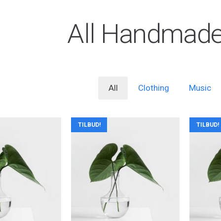
All Handmad
All
Clothing
Music
TILBUD!
TILBUD!