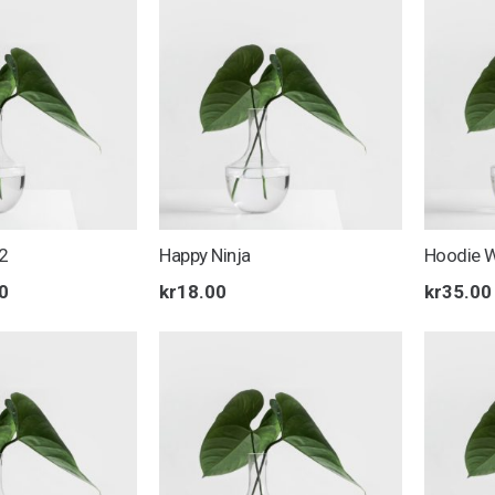
.00.
kr18.00.
2
Happy Ninja
Hoodie Wi
nnelig
Nåværende
0
kr
18.00
kr
35.00
pris
er:
0.
kr2.00.