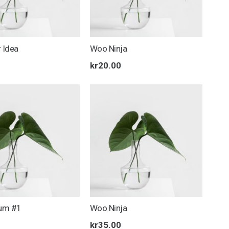
r Idea
Woo Ninja
kr
20.00
um #1
Woo Ninja
kr
35.00