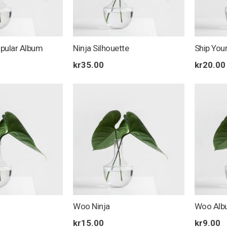
pular Album
Ninja Silhouette
Ship You
kr
35.00
kr
20.00
Woo Ninja
Woo Alb
kr
15.00
kr
9.00