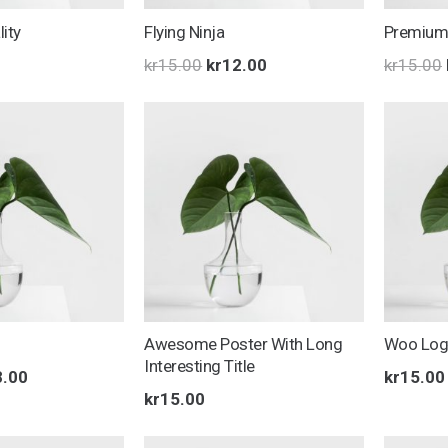
ity
Flying Ninja
Premium 
Opprinnelig
Nåværende
kr
15.00
kr
12.00
kr
15.00
pris
pris
var:
er:
kr15.00.
kr12.00.
Awesome Poster With Long
Woo Lo
Interesting Title
innelig
Nåværende
8.00
kr
15.00
kr
15.00
pris
er: