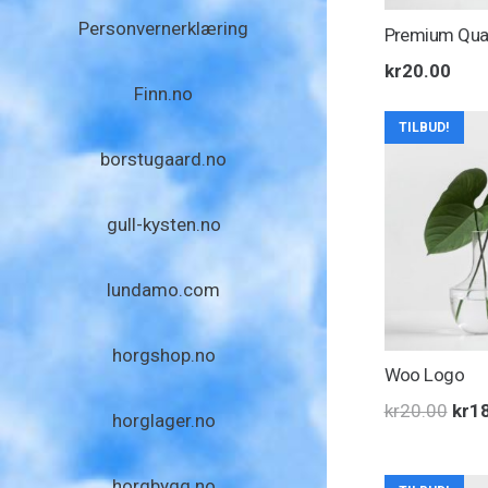
Personvernerklæring
Premium Qual
kr
20.00
Finn.no
TILBUD!
borstugaard.no
gull-kysten.no
lundamo.com
horgshop.no
Woo Logo
Oppr
kr
20.00
kr
1
horglager.no
pris
var:
horgbygg.no