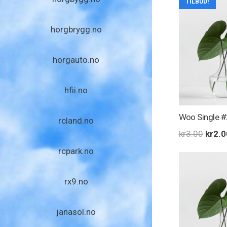
TILBUD!
kr20
horgbrygg.no
horgauto.no
hfii.no
Woo Single #
rcland.no
Oppri
kr
3.00
kr
2.0
pris
rcpark.no
var:
kr3.0
rx9.no
janasol.no