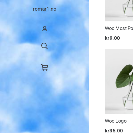
romar1.no
Woo Most Po
kr
9.00
Woo Logo
kr
35.00