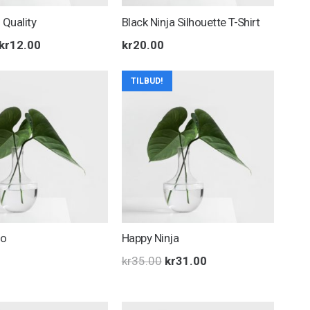
Quality
Black Ninja Silhouette T-Shirt
Opprinnelig
Nåværende
kr
12.00
kr
20.00
pris
pris
TILBUD!
var:
er:
kr15.00.
kr12.00.
go
Happy Ninja
Opprinnelig
Nåværende
kr
35.00
kr
31.00
pris
pris
var:
er: